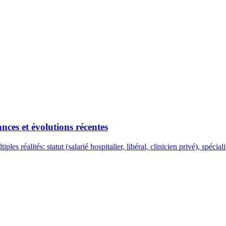
nces et évolutions récentes
s réalités: statut (salarié hospitalier, libéral, clinicien privé), spécialit