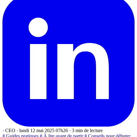
·
CEO
·
lundi 12 mai 2025 07h26
·
3 min de lecture
# Guides pratiques
# À lire avant de partir
# Conseils pour débuter