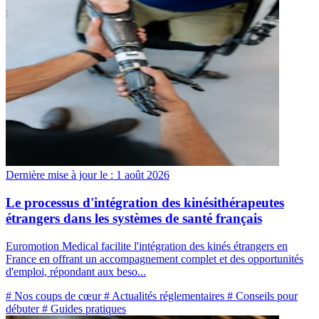
Dernière mise à jour le :
1 août 2026
Le processus d'intégration des kinésithérapeutes
étrangers dans les systèmes de santé français
Euromotion Medical facilite l'intégration des kinés étrangers en
France en offrant un accompagnement complet et des opportunités
d'emploi, répondant aux beso...
# Nos coups de cœur
# Actualités réglementaires
# Conseils pour
débuter
# Guides pratiques