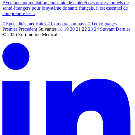
Avec une augmentation constante de l'intérêt des professionnels de
santé étrangers pour le système de santé français, il est essentiel de
comprendre les...
# Spécialités médicales
# Comparaison pays
# Témoignages
Premier
Précédent
Suivantes
18
19
20
21
22
23
24
Suivant
Dernier
© 2026 Euromotion Medical