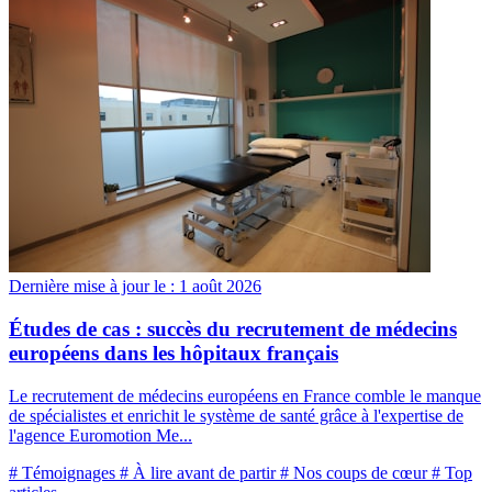
Dernière mise à jour le :
1 août 2026
Études de cas : succès du recrutement de médecins
européens dans les hôpitaux français
Le recrutement de médecins européens en France comble le manque
de spécialistes et enrichit le système de santé grâce à l'expertise de
l'agence Euromotion Me...
# Témoignages
# À lire avant de partir
# Nos coups de cœur
# Top