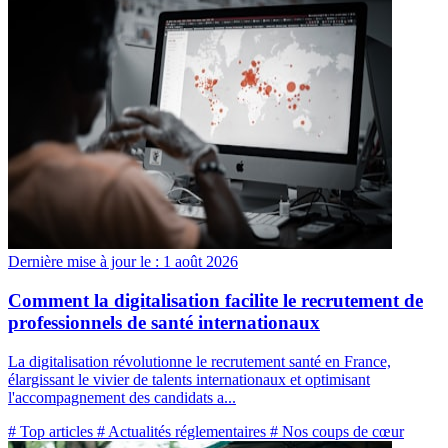
Dernière mise à jour le :
1 août 2026
Comment la digitalisation facilite le recrutement de
professionnels de santé internationaux
La digitalisation révolutionne le recrutement santé en France,
élargissant le vivier de talents internationaux et optimisant
l'accompagnement des candidats a...
# Top articles
# Actualités réglementaires
# Nos coups de cœur