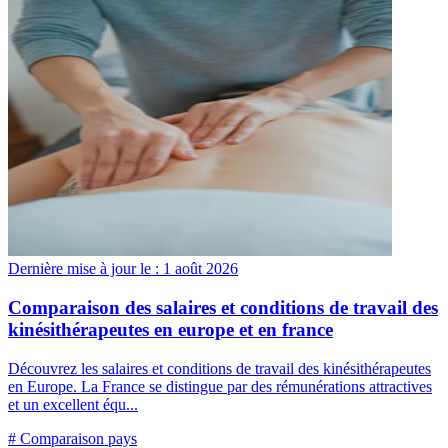
Dernière mise à jour le :
1 août 2026
Comparaison des salaires et conditions de travail des
kinésithérapeutes en europe et en france
Découvrez les salaires et conditions de travail des kinésithérapeutes
en Europe. La France se distingue par des rémunérations attractives
et un excellent équ...
# Comparaison pays