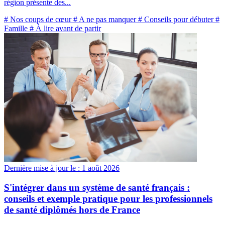
région présente des...
# Nos coups de cœur
# A ne pas manquer
# Conseils pour débuter
#
Famille
# À lire avant de partir
Dernière mise à jour le :
1 août 2026
S'intégrer dans un système de santé français :
conseils et exemple pratique pour les professionnels
de santé diplômés hors de France