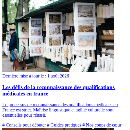
Dernière mise à jour le :
1 août 2026
Les défis de la reconnaissance des qualifications
médicales en france
Le processus de reconnaissance des qualifications médicales en
France est strict. Maîtrise linguistique et agilité culturelle sont
essentielles pour réussir.
# Conseils pour débuter
# Guides pratiques
# Nos coups de cœur