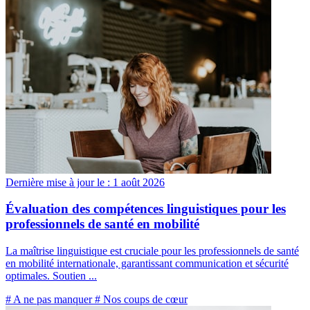
Dernière mise à jour le :
1 août 2026
Évaluation des compétences linguistiques pour les
professionnels de santé en mobilité
La maîtrise linguistique est cruciale pour les professionnels de santé
en mobilité internationale, garantissant communication et sécurité
optimales. Soutien ...
# A ne pas manquer
# Nos coups de cœur