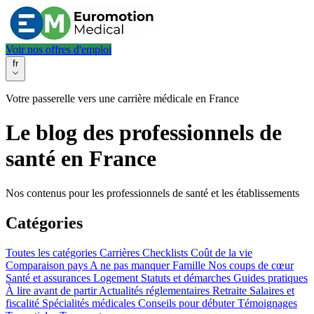
Voir nos offres d'emploi
fr
Votre passerelle vers une carrière médicale en France
Le blog des professionnels de
santé en France
Nos contenus pour les professionnels de santé et les établissements
Catégories
Toutes les catégories
Carrières
Checklists
Coût de la vie
Comparaison pays
A ne pas manquer
Famille
Nos coups de cœur
Santé et assurances
Logement
Statuts et démarches
Guides pratiques
À lire avant de partir
Actualités réglementaires
Retraite
Salaires et
fiscalité
Spécialités médicales
Conseils pour débuter
Témoignages