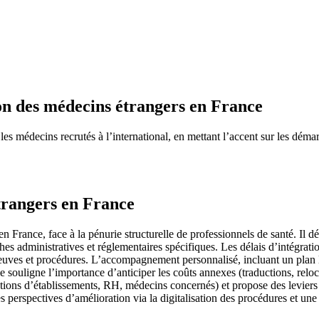
ion des médecins étrangers en France
 les médecins recrutés à l’international, en mettant l’accent sur les dém
étrangers en France
 en France, face à la pénurie structurelle de professionnels de santé. Il d
dministratives et réglementaires spécifiques. Les délais d’intégration
uves et procédures. L’accompagnement personnalisé, incluant un plan li
icle souligne l’importance d’anticiper les coûts annexes (traductions, relo
irections d’établissements, RH, médecins concernés) et propose des leviers
es perspectives d’amélioration via la digitalisation des procédures et une