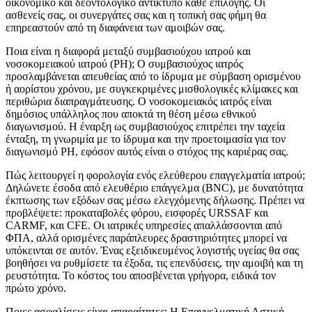
οικονομικό και δεοντολογικό αντίκτυπο κάθε επιλογής. Οι
ασθενείς σας, οι συνεργάτες σας και η τοπική σας φήμη θα
επηρεαστούν από τη διαφάνεια των αμοιβών σας.
Ποια είναι η διαφορά μεταξύ συμβασιούχου ιατρού και
νοσοκομειακού ιατρού (PH); Ο συμβασιούχος ιατρός
προσλαμβάνεται απευθείας από το ίδρυμα με σύμβαση ορισμένου
ή αορίστου χρόνου, με συγκεκριμένες μισθολογικές κλίμακες και
περιθώρια διαπραγμάτευσης. Ο νοσοκομειακός ιατρός είναι
δημόσιος υπάλληλος που αποκτά τη θέση μέσω εθνικού
διαγωνισμού. Η έναρξη ως συμβασιούχος επιτρέπει την ταχεία
ένταξη, τη γνωριμία με το ίδρυμα και την προετοιμασία για τον
διαγωνισμό PH, εφόσον αυτός είναι ο στόχος της καριέρας σας.
Πώς λειτουργεί η φορολογία ενός ελεύθερου επαγγελματία ιατρού;
Δηλώνετε έσοδα από ελευθέριο επάγγελμα (BNC), με δυνατότητα
έκπτωσης των εξόδων σας μέσω ελεγχόμενης δήλωσης. Πρέπει να
προβλέψετε: προκαταβολές φόρου, εισφορές URSSAF και
CARMF, και CFE. Οι ιατρικές υπηρεσίες απαλλάσσονται από
ΦΠΑ, αλλά ορισμένες παράπλευρες δραστηριότητες μπορεί να
υπόκεινται σε αυτόν. Ένας εξειδικευμένος λογιστής υγείας θα σας
βοηθήσει να ρυθμίσετε τα έξοδα, τις επενδύσεις, την αμοιβή και τη
ρευστότητα. Το κόστος του αποσβένεται γρήγορα, ειδικά τον
πρώτο χρόνο.
Ποιες ασφαλίσεις είναι απαραίτητες; Η Επαγγελματική Αστική