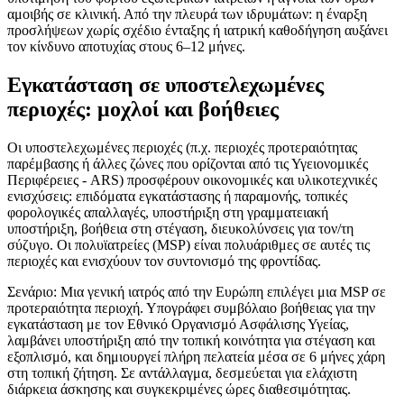
αμοιβής σε κλινική. Από την πλευρά των ιδρυμάτων: η έναρξη
προσλήψεων χωρίς σχέδιο ένταξης ή ιατρική καθοδήγηση αυξάνει
τον κίνδυνο αποτυχίας στους 6–12 μήνες.
Εγκατάσταση σε υποστελεχωμένες
περιοχές: μοχλοί και βοήθειες
Οι υποστελεχωμένες περιοχές (π.χ. περιοχές προτεραιότητας
παρέμβασης ή άλλες ζώνες που ορίζονται από τις Υγειονομικές
Περιφέρειες - ARS) προσφέρουν οικονομικές και υλικοτεχνικές
ενισχύσεις: επιδόματα εγκατάστασης ή παραμονής, τοπικές
φορολογικές απαλλαγές, υποστήριξη στη γραμματειακή
υποστήριξη, βοήθεια στη στέγαση, διευκολύνσεις για τον/τη
σύζυγο. Οι πολυϊατρείες (MSP) είναι πολυάριθμες σε αυτές τις
περιοχές και ενισχύουν τον συντονισμό της φροντίδας.
Σενάριο: Μια γενική ιατρός από την Ευρώπη επιλέγει μια MSP σε
προτεραιότητα περιοχή. Υπογράφει συμβόλαιο βοήθειας για την
εγκατάσταση με τον Εθνικό Οργανισμό Ασφάλισης Υγείας,
λαμβάνει υποστήριξη από την τοπική κοινότητα για στέγαση και
εξοπλισμό, και δημιουργεί πλήρη πελατεία μέσα σε 6 μήνες χάρη
στη τοπική ζήτηση. Σε αντάλλαγμα, δεσμεύεται για ελάχιστη
διάρκεια άσκησης και συγκεκριμένες ώρες διαθεσιμότητας.