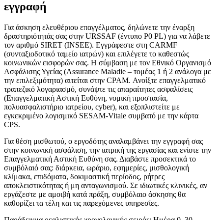
εγγραφή
Για άσκηση ελευθέριου επαγγέλματος, δηλώνετε την έναρξη
δραστηριότητάς σας στην URSSAF (έντυπο P0 PL) για να λάβετε
τον αριθμό SIRET (INSEE). Εγγράφεστε στη CARMF
(συνταξιοδοτικό ταμείο ιατρών) και επιλέγετε το καθεστώς
κοινωνικών εισφορών σας. Η σύμβαση με τον Εθνικό Οργανισμό
Ασφάλισης Υγείας (Assurance Maladie – τομέας 1 ή 2 ανάλογα με
την επιλεξιμότητα) αιτείται στην CPAM. Ανοίξτε επαγγελματικό
τραπεζικό λογαριασμό, συνάψτε τις απαραίτητες ασφαλίσεις
(Επαγγελματική Αστική Ευθύνη, νομική προστασία,
πολυασφαλιστήριο ιατρείου, cyber), και εξοπλιστείτε με
εγκεκριμένο λογισμικό SESAM-Vitale συμβατό με την κάρτα
CPS.
Για θέση μισθωτού, ο εργοδότης αναλαμβάνει την εγγραφή σας
στην κοινωνική ασφάλιση, την ιατρική της εργασίας και ενίοτε την
Επαγγελματική Αστική Ευθύνη σας. Διαβάστε προσεκτικά το
συμβόλαιό σας: διάρκεια, ωράριο, εφημερίες, μισθολογική
κλίμακα, επιδόματα, δοκιμαστική περίοδος, ρήτρες
αποκλειστικότητας ή μη ανταγωνισμού. Σε ιδιωτικές κλινικές, αν
εργάζεστε με αμοιβή κατά πράξη, συμβόλαιο άσκησης θα
καθορίζει τα τέλη και τις παρεχόμενες υπηρεσίες.
Παράδειγμα ρεαλιστικής χρονολογικής σειράς: Ημέρα 0–30