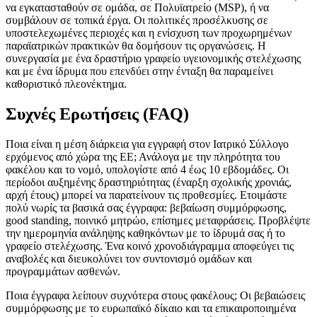
να εγκατασταθούν σε ομάδα, σε Πολυϊατρείο (MSP), ή να
συμβάλουν σε τοπικά έργα. Οι πολιτικές προσέλκυσης σε
υποστελεχωμένες περιοχές και η ενίσχυση των προχωρημένων
παραϊατρικών πρακτικών θα δομήσουν τις οργανώσεις. Η
συνεργασία με ένα δραστήριο γραφείο υγειονομικής στελέχωσης
και με ένα ίδρυμα που επενδύει στην ένταξη θα παραμείνει
καθοριστικό πλεονέκτημα.
Συχνές Ερωτήσεις (FAQ)
Ποια είναι η μέση διάρκεια για εγγραφή στον Ιατρικό Σύλλογο
ερχόμενος από χώρα της ΕΕ; Ανάλογα με την πληρότητα του
φακέλου και το νομό, υπολογίστε από 4 έως 10 εβδομάδες. Οι
περίοδοι αυξημένης δραστηριότητας (έναρξη σχολικής χρονιάς,
αρχή έτους) μπορεί να παρατείνουν τις προθεσμίες. Ετοιμάστε
πολύ νωρίς τα βασικά σας έγγραφα: βεβαίωση συμμόρφωσης,
good standing, ποινικό μητρώο, επίσημες μεταφράσεις. Προβλέψτε
την ημερομηνία ανάληψης καθηκόντων με το ίδρυμά σας ή το
γραφείο στελέχωσης. Ένα κοινό χρονοδιάγραμμα αποφεύγει τις
αναβολές και διευκολύνει τον συντονισμό ομάδων και
προγραμμάτων ασθενών.
Ποια έγγραφα λείπουν συχνότερα στους φακέλους; Οι βεβαιώσεις
συμμόρφωσης με το ευρωπαϊκό δίκαιο και τα επικαιροποιημένα