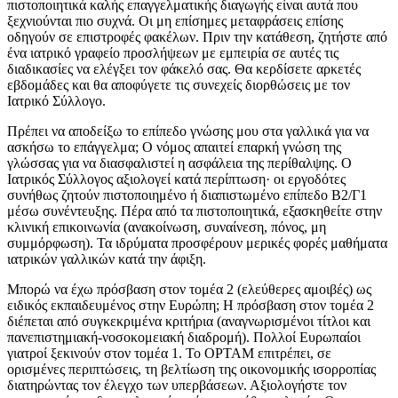
πιστοποιητικά καλής επαγγελματικής διαγωγής είναι αυτά που
ξεχνιούνται πιο συχνά. Οι μη επίσημες μεταφράσεις επίσης
οδηγούν σε επιστροφές φακέλων. Πριν την κατάθεση, ζητήστε από
ένα ιατρικό γραφείο προσλήψεων με εμπειρία σε αυτές τις
διαδικασίες να ελέγξει τον φάκελό σας. Θα κερδίσετε αρκετές
εβδομάδες και θα αποφύγετε τις συνεχείς διορθώσεις με τον
Ιατρικό Σύλλογο.
Πρέπει να αποδείξω το επίπεδο γνώσης μου στα γαλλικά για να
ασκήσω το επάγγελμα; Ο νόμος απαιτεί επαρκή γνώση της
γλώσσας για να διασφαλιστεί η ασφάλεια της περίθαλψης. Ο
Ιατρικός Σύλλογος αξιολογεί κατά περίπτωση· οι εργοδότες
συνήθως ζητούν πιστοποιημένο ή διαπιστωμένο επίπεδο Β2/Γ1
μέσω συνέντευξης. Πέρα από τα πιστοποιητικά, εξασκηθείτε στην
κλινική επικοινωνία (ανακοίνωση, συναίνεση, πόνος, μη
συμμόρφωση). Τα ιδρύματα προσφέρουν μερικές φορές μαθήματα
ιατρικών γαλλικών κατά την άφιξη.
Μπορώ να έχω πρόσβαση στον τομέα 2 (ελεύθερες αμοιβές) ως
ειδικός εκπαιδευμένος στην Ευρώπη; Η πρόσβαση στον τομέα 2
διέπεται από συγκεκριμένα κριτήρια (αναγνωρισμένοι τίτλοι και
πανεπιστημιακή-νοσοκομειακή διαδρομή). Πολλοί Ευρωπαίοι
γιατροί ξεκινούν στον τομέα 1. Το OPTAM επιτρέπει, σε
ορισμένες περιπτώσεις, τη βελτίωση της οικονομικής ισορροπίας
διατηρώντας τον έλεγχο των υπερβάσεων. Αξιολογήστε τον