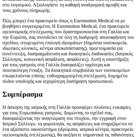
στο λογισμικό. Αξιολογήστε τη καθαρή αναδρομική αμοιβή και
τους χρόνους πληρωμής.
Πώς μπορεί ένα πρακτορείο όπως η Euromotion Medical να με
βοηθήσει συγκεκριμένα; Η Euromotion Medical, ένα πρακτορείο
υγειονομικής στελέχωσης που δραστηριοποιείται στη Γαλλία και
την Ευρώπη, σας συνοδεύει σε όλη τη διαδρομή: αποσαφήνιση του
σχεδίου, στοχευμένη επιλογή ιδρυμάτων (δημόσια νοσοκομεία,
ιδιωτικές κλινικές, κέντρα αποκατάστασης), προετοιμασία για
συνέντευξη, διαπραγμάτευση και διοικητικές διαδικασίες (Ιατρικός
Σύλλογος, κοινωνική ασφάλιση, ασφάλειες). Αυτή η υποστήριξη
για τους γιατρούς στη Γαλλία διασφαλίζει ταχύτερη και
ποιοτικότερη ένταξη. Τα διοικητικά συμβούλια των νοσοκομείων
επωφελούνται επίσης: ευθυγραμμισμένη στελέχωση, δομημένο
πλάνο υποδοχής και ισχυρότερη διατήρηση προσωπικού.
Συμπέρασμα
Η άσκηση της ιατρικής στη Γαλλία προσφέρει πλούσιες ευκαιρίες
για τους Ευρωπαίους γιατρούς. Δομώντας το σχέδιό σας,
διασφαλίζοντας την αναγνώριση του πτυχίου, την εγγραφή στον
Ιατρικό Σύλλογο, τη φορολογία, τις ασφάλειες και στηριζόμενοι σε
ένα αξιόπιστο οικοσύστημα (ιδρύματα, ιατρικά κέντρα, πρακτορείο
υγειονομικής στελέχωσης), θα αυξήσετε σημαντικά τις πιθανότητες