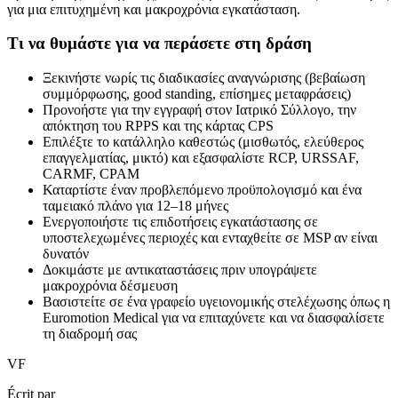
για μια επιτυχημένη και μακροχρόνια εγκατάσταση.
Τι να θυμάστε για να περάσετε στη δράση
Ξεκινήστε νωρίς τις διαδικασίες αναγνώρισης (βεβαίωση
συμμόρφωσης, good standing, επίσημες μεταφράσεις)
Προνοήστε για την εγγραφή στον Ιατρικό Σύλλογο, την
απόκτηση του RPPS και της κάρτας CPS
Επιλέξτε το κατάλληλο καθεστώς (μισθωτός, ελεύθερος
επαγγελματίας, μικτό) και εξασφαλίστε RCP, URSSAF,
CARMF, CPAM
Καταρτίστε έναν προβλεπόμενο προϋπολογισμό και ένα
ταμειακό πλάνο για 12–18 μήνες
Ενεργοποιήστε τις επιδοτήσεις εγκατάστασης σε
υποστελεχωμένες περιοχές και ενταχθείτε σε MSP αν είναι
δυνατόν
Δοκιμάστε με αντικαταστάσεις πριν υπογράψετε
μακροχρόνια δέσμευση
Βασιστείτε σε ένα γραφείο υγειονομικής στελέχωσης όπως η
Euromotion Medical για να επιταχύνετε και να διασφαλίσετε
τη διαδρομή σας
VF
Écrit par