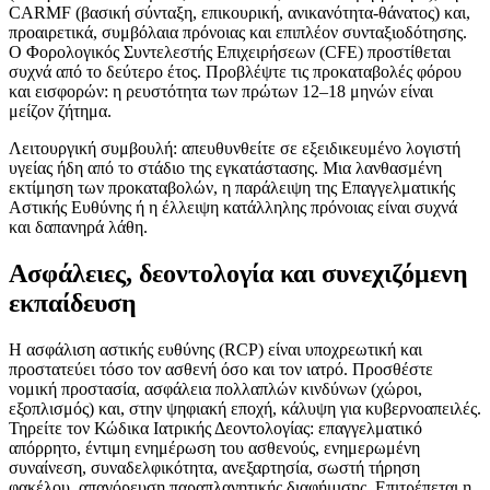
CARMF (βασική σύνταξη, επικουρική, ανικανότητα-θάνατος) και,
προαιρετικά, συμβόλαια πρόνοιας και επιπλέον συνταξιοδότησης.
Ο Φορολογικός Συντελεστής Επιχειρήσεων (CFE) προστίθεται
συχνά από το δεύτερο έτος. Προβλέψτε τις προκαταβολές φόρου
και εισφορών: η ρευστότητα των πρώτων 12–18 μηνών είναι
μείζον ζήτημα.
Λειτουργική συμβουλή: απευθυνθείτε σε εξειδικευμένο λογιστή
υγείας ήδη από το στάδιο της εγκατάστασης. Μια λανθασμένη
εκτίμηση των προκαταβολών, η παράλειψη της Επαγγελματικής
Αστικής Ευθύνης ή η έλλειψη κατάλληλης πρόνοιας είναι συχνά
και δαπανηρά λάθη.
Ασφάλειες, δεοντολογία και συνεχιζόμενη
εκπαίδευση
Η ασφάλιση αστικής ευθύνης (RCP) είναι υποχρεωτική και
προστατεύει τόσο τον ασθενή όσο και τον ιατρό. Προσθέστε
νομική προστασία, ασφάλεια πολλαπλών κινδύνων (χώροι,
εξοπλισμός) και, στην ψηφιακή εποχή, κάλυψη για κυβερνοαπειλές.
Τηρείτε τον Κώδικα Ιατρικής Δεοντολογίας: επαγγελματικό
απόρρητο, έντιμη ενημέρωση του ασθενούς, ενημερωμένη
συναίνεση, συναδελφικότητα, ανεξαρτησία, σωστή τήρηση
φακέλου, απαγόρευση παραπλανητικής διαφήμισης. Επιτρέπεται η