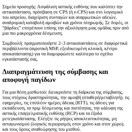
Σημεία προσοχής: Ασφάλιση αστικής ευθύνης που καλύπτει την
αντικατάσταση, πρόσβαση σε CPS (ή e-CPS) και στο λογισμικό
του ιατρείου, διαχείριση συνταγών και αναρρωτικών αδειών,
αναδρομική καταβολή αμοιβών και χρόνοι πληρωμής. Σε δομές, οι
“βάρδιες” επιτρέπουν επίσης την αξιολόγηση μιας ομάδας πριν από
μια πιο μακροχρόνια δέσμευση.
Συμβουλή: πραγματοποιήστε 2–3 αντικαταστάσεις σε διαφορετικά
περιβάλλοντα (αγροτική MSP, εξειδικευμένη κλινική, κέντρο
αποκατάστασης) για να διαμορφώσετε καλύτερα το σχέδιο
εγκατάστασής σας.
Διαπραγμάτευση της σύμβασης και
αποφυγή παγίδων
Για μια θέση μισθωτού: διευκρινίστε τη διάρκεια της σύμβασης,
τους στόχους δραστηριότητας, την αμοιβή (σταθερή/μεταβλητή), τις
εφημερίες, τις επιπλέον ημέρες άδειας (RTT), τις άδειες για
εκπαίδευση, τα πριμ δέσμευσης και πιστότητας, την κάλυψη της
αστικής επαγγελματικής ευθύνης (RCP) και τα έξοδα
μετεγκατάστασης. Ελέγξτε τις ρήτρες αποκλειστικότητας, μη
ανταγωνισμού (λογικός περιορισμός στον χρόνο και στον χώρο),
και τους όρους αναθεώρησης του μισθού.