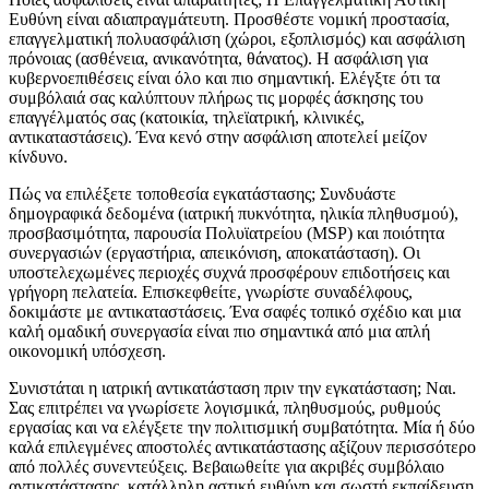
Ευθύνη είναι αδιαπραγμάτευτη. Προσθέστε νομική προστασία,
επαγγελματική πολυασφάλιση (χώροι, εξοπλισμός) και ασφάλιση
πρόνοιας (ασθένεια, ανικανότητα, θάνατος). Η ασφάλιση για
κυβερνοεπιθέσεις είναι όλο και πιο σημαντική. Ελέγξτε ότι τα
συμβόλαιά σας καλύπτουν πλήρως τις μορφές άσκησης του
επαγγέλματός σας (κατοικία, τηλεϊατρική, κλινικές,
αντικαταστάσεις). Ένα κενό στην ασφάλιση αποτελεί μείζον
κίνδυνο.
Πώς να επιλέξετε τοποθεσία εγκατάστασης; Συνδυάστε
δημογραφικά δεδομένα (ιατρική πυκνότητα, ηλικία πληθυσμού),
προσβασιμότητα, παρουσία Πολυϊατρείου (MSP) και ποιότητα
συνεργασιών (εργαστήρια, απεικόνιση, αποκατάσταση). Οι
υποστελεχωμένες περιοχές συχνά προσφέρουν επιδοτήσεις και
γρήγορη πελατεία. Επισκεφθείτε, γνωρίστε συναδέλφους,
δοκιμάστε με αντικαταστάσεις. Ένα σαφές τοπικό σχέδιο και μια
καλή ομαδική συνεργασία είναι πιο σημαντικά από μια απλή
οικονομική υπόσχεση.
Συνιστάται η ιατρική αντικατάσταση πριν την εγκατάσταση; Ναι.
Σας επιτρέπει να γνωρίσετε λογισμικά, πληθυσμούς, ρυθμούς
εργασίας και να ελέγξετε την πολιτισμική συμβατότητα. Μία ή δύο
καλά επιλεγμένες αποστολές αντικατάστασης αξίζουν περισσότερο
από πολλές συνεντεύξεις. Βεβαιωθείτε για ακριβές συμβόλαιο
αντικατάστασης, κατάλληλη αστική ευθύνη και σωστή εκπαίδευση