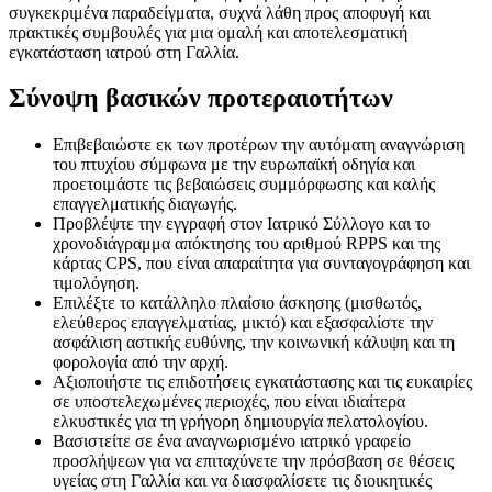
συγκεκριμένα παραδείγματα, συχνά λάθη προς αποφυγή και
πρακτικές συμβουλές για μια ομαλή και αποτελεσματική
εγκατάσταση ιατρού στη Γαλλία.
Σύνοψη βασικών προτεραιοτήτων
Επιβεβαιώστε εκ των προτέρων την αυτόματη αναγνώριση
του πτυχίου σύμφωνα με την ευρωπαϊκή οδηγία και
προετοιμάστε τις βεβαιώσεις συμμόρφωσης και καλής
επαγγελματικής διαγωγής.
Προβλέψτε την εγγραφή στον Ιατρικό Σύλλογο και το
χρονοδιάγραμμα απόκτησης του αριθμού RPPS και της
κάρτας CPS, που είναι απαραίτητα για συνταγογράφηση και
τιμολόγηση.
Επιλέξτε το κατάλληλο πλαίσιο άσκησης (μισθωτός,
ελεύθερος επαγγελματίας, μικτό) και εξασφαλίστε την
ασφάλιση αστικής ευθύνης, την κοινωνική κάλυψη και τη
φορολογία από την αρχή.
Αξιοποιήστε τις επιδοτήσεις εγκατάστασης και τις ευκαιρίες
σε υποστελεχωμένες περιοχές, που είναι ιδιαίτερα
ελκυστικές για τη γρήγορη δημιουργία πελατολογίου.
Βασιστείτε σε ένα αναγνωρισμένο ιατρικό γραφείο
προσλήψεων για να επιταχύνετε την πρόσβαση σε θέσεις
υγείας στη Γαλλία και να διασφαλίσετε τις διοικητικές