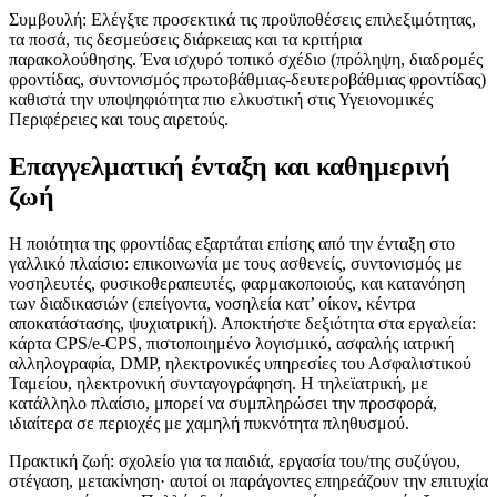
Συμβουλή: Ελέγξτε προσεκτικά τις προϋποθέσεις επιλεξιμότητας,
τα ποσά, τις δεσμεύσεις διάρκειας και τα κριτήρια
παρακολούθησης. Ένα ισχυρό τοπικό σχέδιο (πρόληψη, διαδρομές
φροντίδας, συντονισμός πρωτοβάθμιας-δευτεροβάθμιας φροντίδας)
καθιστά την υποψηφιότητα πιο ελκυστική στις Υγειονομικές
Περιφέρειες και τους αιρετούς.
Επαγγελματική ένταξη και καθημερινή
ζωή
Η ποιότητα της φροντίδας εξαρτάται επίσης από την ένταξη στο
γαλλικό πλαίσιο: επικοινωνία με τους ασθενείς, συντονισμός με
νοσηλευτές, φυσικοθεραπευτές, φαρμακοποιούς, και κατανόηση
των διαδικασιών (επείγοντα, νοσηλεία κατ’ οίκον, κέντρα
αποκατάστασης, ψυχιατρική). Αποκτήστε δεξιότητα στα εργαλεία:
κάρτα CPS/e-CPS, πιστοποιημένο λογισμικό, ασφαλής ιατρική
αλληλογραφία, DMP, ηλεκτρονικές υπηρεσίες του Ασφαλιστικού
Ταμείου, ηλεκτρονική συνταγογράφηση. Η τηλεϊατρική, με
κατάλληλο πλαίσιο, μπορεί να συμπληρώσει την προσφορά,
ιδιαίτερα σε περιοχές με χαμηλή πυκνότητα πληθυσμού.
Πρακτική ζωή: σχολείο για τα παιδιά, εργασία του/της συζύγου,
στέγαση, μετακίνηση· αυτοί οι παράγοντες επηρεάζουν την επιτυχία