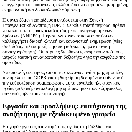
επαγγελματική επικοινωνία, αλλά πρέπει να παραμένει μετρημένη,
ενημερωτική και δεοντολογικά σύμφωνη.
Η συνεχιζόμενη εκπαίδευση εντάσσεται στην Συνεχή
Επαγγελματική Ανάπτυξη (DPC). Σε κάθε τριετή περίοδο, πρέπει
να καλύπτετε τις υποχρεώσεις σας μέσω αναγνωρισμένων
δράσεων (ANDPC). Πέραν των κανονιστικών απαιτήσεων,
καλλιεργήστε διαρκή κλινική και κανονιστική ενημέρωση (νέες
συστάσεις, τηλεϊατρική, ψηφιακή ασφάλεια, ηλεκτρονική
συνταγογράφηση). Οι ιατρικές διευθύνσεις αναμένουν από τους
ιατρούς τακτική επικαιροποίηση δεξιοτήτων για την ασφάλεια της
φροντίδας.
Να αποφεύγετε: την αγνόηση των κανόνων ανάρτησης αμοιβών,
την αμέλεια του GDPR για τη διαχείριση δεδομένων ασθενών ή
την καθυστέρηση συμμόρφωσης με τα εργαλεία ηλεκτρονικής
υγείας (ασφαλής ανταλλαγή μηνυμάτων, ηλεκτρονικός φάκελος
ασθενούς, ηλεκτρονική συνταγή).
Εργασία και προσλήψεις: επιτάχυνση της
αναζήτησης με εξειδικευμένο γραφείο
Η αγορά εργασίας στον τομέα της υγείας στη Γαλλία είναι
δυναμική αλλά κατακερματισμένη: δημόσια νοσοκομεία σε