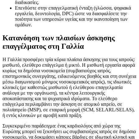
διαδικασίες.
Επενδύστε στην επαγγελματική ένταξη (γλώσσα, ψηφιακά
εργαλεία, δεοντολογία, DPC) ώστε να διασφαλίσετε την
ποιότητα των υπηρεσιών υγείας και την ικανοποίηση των
ομάδων.
Κατανόηση των πλαισίων άσκησης
επαγγέλματος στη Γαλλία
Η Γαλλία προσφέρει τρία κύρια πλαίσια άσκησης για τους ιατρούς:
μισθωτό, ελεύθερο επάγγελμα ή μικτό. Η μισθωτή εργασία αφορά
κυρίως τα δημόσια νοσοκομεία (συμβασιούχος ιατρός,
επιστημονικός συνεργάτης, ειδικευόμενος βοηθός και στη συνέχεια
μέσω διαγωνισμού μόνιμος νοσοκομειακός ιατρός), τις ιδιωτικές
κλινικές (με καθεστώς μισθωτού ή ελεύθερου επαγγελματία
ανάλογα με την οργάνωση), τα κέντρα λειτουργικής
αποκατάστασης και τα ψυχιατρικά ιδρύματα. Το ελεύθερο
επάγγελμα περιλαμβάνει την άσκηση σε ατομικό ιατρείο, σε
πολυϊατρείο (MSP), σε εταιρική μορφή (SCM, SELARL/SELAS),
ή εντός κλινικών με αμοιβή κατά πράξη.
Συγκεκριμένο παράδειγμα: ένας καρδιολόγος από χώρα της
Ευρώπης μπορεί να ξεκινήσει ως συμβασιούχος ιατρός σε δημόσιο
νοσοκομείο, να δοκιμάσει κάποιες βάρδιες σε ιδιωτική κλινική και