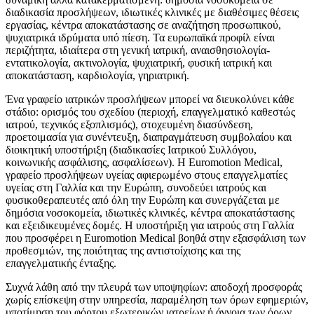
διαδικασία προσλήψεων, ιδιωτικές κλινικές με διαθέσιμες θέσεις
εργασίας, κέντρα αποκατάστασης σε αναζήτηση προσωπικού,
ψυχιατρικά ιδρύματα υπό πίεση. Τα ευρωπαϊκά προφίλ είναι
περιζήτητα, ιδιαίτερα στη γενική ιατρική, αναισθησιολογία-
εντατικολογία, ακτινολογία, ψυχιατρική, φυσική ιατρική και
αποκατάσταση, καρδιολογία, γηριατρική.
Ένα γραφείο ιατρικών προσλήψεων μπορεί να διευκολύνει κάθε
στάδιο: ορισμός του σχεδίου (περιοχή, επαγγελματικό καθεστώς
ιατρού, τεχνικός εξοπλισμός), στοχευμένη διασύνδεση,
προετοιμασία για συνέντευξη, διαπραγμάτευση συμβολαίου και
διοικητική υποστήριξη (διαδικασίες Ιατρικού Συλλόγου,
κοινωνικής ασφάλισης, ασφαλίσεων). Η Euromotion Medical,
γραφείο προσλήψεων υγείας αφιερωμένο στους επαγγελματίες
υγείας στη Γαλλία και την Ευρώπη, συνοδεύει ιατρούς και
φυσικοθεραπευτές από όλη την Ευρώπη και συνεργάζεται με
δημόσια νοσοκομεία, ιδιωτικές κλινικές, κέντρα αποκατάστασης
και εξειδικευμένες δομές. Η υποστήριξη για ιατρούς στη Γαλλία
που προσφέρει η Euromotion Medical βοηθά στην εξασφάλιση των
προθεσμιών, της ποιότητας της αντιστοίχισης και της
επαγγελματικής ένταξης.
Συχνά λάθη από την πλευρά των υποψηφίων: αποδοχή προσφοράς
χωρίς επίσκεψη στην υπηρεσία, παραμέληση των όρων εφημεριών,
υποτίμηση του φόρτου εξωτερικών ιατρείων ή άγνοια των όρων