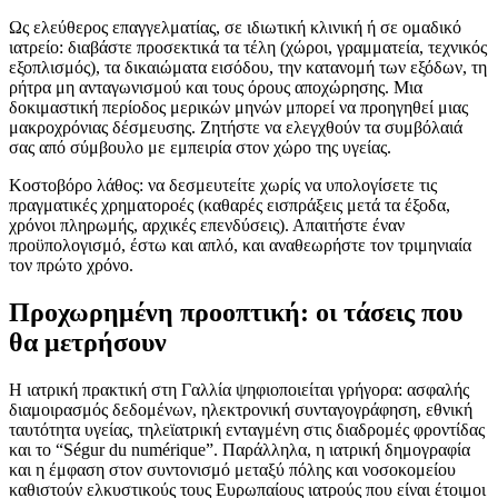
Ως ελεύθερος επαγγελματίας, σε ιδιωτική κλινική ή σε ομαδικό
ιατρείο: διαβάστε προσεκτικά τα τέλη (χώροι, γραμματεία, τεχνικός
εξοπλισμός), τα δικαιώματα εισόδου, την κατανομή των εξόδων, τη
ρήτρα μη ανταγωνισμού και τους όρους αποχώρησης. Μια
δοκιμαστική περίοδος μερικών μηνών μπορεί να προηγηθεί μιας
μακροχρόνιας δέσμευσης. Ζητήστε να ελεγχθούν τα συμβόλαιά
σας από σύμβουλο με εμπειρία στον χώρο της υγείας.
Κοστοβόρο λάθος: να δεσμευτείτε χωρίς να υπολογίσετε τις
πραγματικές χρηματοροές (καθαρές εισπράξεις μετά τα έξοδα,
χρόνοι πληρωμής, αρχικές επενδύσεις). Απαιτήστε έναν
προϋπολογισμό, έστω και απλό, και αναθεωρήστε τον τριμηνιαία
τον πρώτο χρόνο.
Προχωρημένη προοπτική: οι τάσεις που
θα μετρήσουν
Η ιατρική πρακτική στη Γαλλία ψηφιοποιείται γρήγορα: ασφαλής
διαμοιρασμός δεδομένων, ηλεκτρονική συνταγογράφηση, εθνική
ταυτότητα υγείας, τηλεϊατρική ενταγμένη στις διαδρομές φροντίδας
και το “Ségur du numérique”. Παράλληλα, η ιατρική δημογραφία
και η έμφαση στον συντονισμό μεταξύ πόλης και νοσοκομείου
καθιστούν ελκυστικούς τους Ευρωπαίους ιατρούς που είναι έτοιμοι