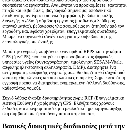
σκοπεύετε να εργαστείτε. Αναμένεται να προσκομίσετε: ταυτότητα,
πτυχίο και βεβαιώσεις, βιογραφικό σημείωμα, αποδεικτικό
διεύθυνσης, αντίγραφο ποινικού μητρώου, βεβαίωση καλής
διαγωγής, σχέδιο ή σύμβαση εργασίας (μισθωτός/ελεύθερος
επαγγελματίας), βεβαιώσεις γλωσσομάθειας αν ζητηθούν από τον
εργοδότη, και, εφόσον χρειάζεται, επαγγελματικές συστάσεις.
Μπορεί να οργανωθεί συνέντευξη για την επιβεβαίωση της
δεοντολογικής σας ένταξης.
Μετά την εγγραφή, λαμβάνετε έναν αριθμό RPPS και την κάρτα
CPS (ή e-CPS), που επιτρέπει την πρόσβαση στις ψηφιακές
υπηρεσίες υγείας (συνταγογράφηση, τιμολόγηση SESAM-Vitale,
ασφαλής ηλεκτρονική αλληλογραφία, DMP). Διατηρήστε ένα
αντίγραφο της απόφασης εγγραφής σας: θα σας ζητηθεί συχνά από
νοσοκομεία, κλινικές και ασφαλιστικές εταιρείες. Σημειώστε ότι η
εγγραφή πρέπει να διατηρείται ενημερωμένη (αλλαγή διεύθυνσης,
καθεστώτος, νομού).
Συχνό λάθος: έναρξη δραστηριότητας χωρίς RCP (Επαγγελματική
Αστική Ευθύνη) ή χωρίς ενεργή CPS. Ελέγξτε τους χρόνους
έκδοσης και προγραμματίστε μια ρεαλιστική ημερομηνία άφιξης
στη σύμβασή σας ή στο άνοιγμα του ιατρείου σας.
Βασικές διοικητικές διαδικασίες μετά την