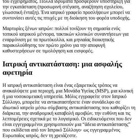
του εγχειρήματος. Πολλά ιδρύματα προσφέρουν υποστήριξη για
την εγκατάσταση (προσωρινή στέγαση, αναζήτηση σχολείου,
γλωσσική ένταξη). Ένα ιατρικό γραφείο προσλήψεων μπορεί να
συντονίσει αυτές τις πτυχές με τη διοίκηση του φορέα υποδοχής.
Μαρτυρίες ξένων ιατρών: πολλοί τονίζουν τη σημασία ενός
τοπικού ιατρικού μέντορα, τακτικών κλινικών συναντήσεων για
εναρμόνιση με τα πρωτόκολλα, και μηνιαίας διοικητικής
παρακολούθησης τον πρώτο χρόνο για την αποφυγή
καθυστερήσεων σε τιμολόγηση και εισφορές.
Ιατρική αντικατάσταση: μια ασφαλής
αφετηρία
Η ιατρική αντικατάσταση είναι ένας εξαιρετικός τρόπος να
ανακαλύψετε μια περιοχή, μια Μονάδα Υγείας (MSP), μια κλινική
ή μια νοσοκομειακή υπηρεσία. Μόλις εγγραφείτε στον Ιατρικό
Σύλλογο, μπορείτε να αντικαταστήσετε έναν συνάδελφο σε
ιδιωτικό ιατρείο μέσω σύμβασης αντικατάστασης που καθορίζει τη
διάρκεια, την αναδρομική καταβολή αμοιβών, την ευθύνη και τις
λεπτομέρειες σχετικά με το λογισμικό. Οι ειδικευόμενοι που δεν
είναι εγγεγραμμένοι χρησιμοποιούν μια “άδεια αντικατάστασης”
που εκδίδεται από τον Ιατρικό Σύλλογο· ως εγγεγραμμένος
Ευρωπαίος ιατρός, δεν τη χρειάζεστε.