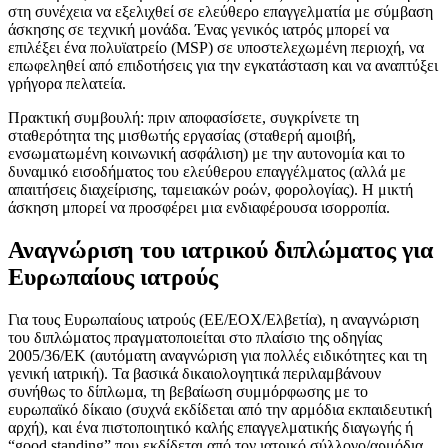
στη συνέχεια να εξελιχθεί σε ελεύθερο επαγγελματία με σύμβαση
άσκησης σε τεχνική μονάδα. Ένας γενικός ιατρός μπορεί να
επιλέξει ένα πολυϊατρείο (MSP) σε υποστελεχωμένη περιοχή, να
επωφεληθεί από επιδοτήσεις για την εγκατάσταση και να αναπτύξει
γρήγορα πελατεία.
Πρακτική συμβουλή: πριν αποφασίσετε, συγκρίνετε τη
σταθερότητα της μισθωτής εργασίας (σταθερή αμοιβή,
ενσωματωμένη κοινωνική ασφάλιση) με την αυτονομία και το
δυναμικό εισοδήματος του ελεύθερου επαγγέλματος (αλλά με
απαιτήσεις διαχείρισης, ταμειακών ροών, φορολογίας). Η μικτή
άσκηση μπορεί να προσφέρει μια ενδιαφέρουσα ισορροπία.
Αναγνώριση του ιατρικού διπλώματος για
Ευρωπαίους ιατρούς
Για τους Ευρωπαίους ιατρούς (ΕΕ/ΕΟΧ/Ελβετία), η αναγνώριση
του διπλώματος πραγματοποιείται στο πλαίσιο της οδηγίας
2005/36/ΕΚ (αυτόματη αναγνώριση για πολλές ειδικότητες και τη
γενική ιατρική). Τα βασικά δικαιολογητικά περιλαμβάνουν
συνήθως το δίπλωμα, τη βεβαίωση συμμόρφωσης με το
ευρωπαϊκό δίκαιο (συχνά εκδίδεται από την αρμόδια εκπαιδευτική
αρχή), και ένα πιστοποιητικό καλής επαγγελματικής διαγωγής ή
“good standing” που εκδίδεται από τον ιατρικό σύλλογο/αρμόδια