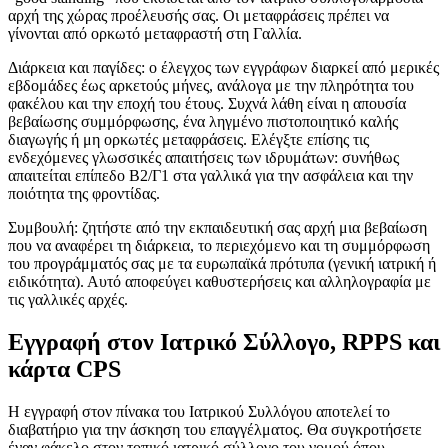
αρχή της χώρας προέλευσής σας. Οι μεταφράσεις πρέπει να
γίνονται από ορκωτό μεταφραστή στη Γαλλία.
Διάρκεια και παγίδες: ο έλεγχος των εγγράφων διαρκεί από μερικές
εβδομάδες έως αρκετούς μήνες, ανάλογα με την πληρότητα του
φακέλου και την εποχή του έτους. Συχνά λάθη είναι η απουσία
βεβαίωσης συμμόρφωσης, ένα ληγμένο πιστοποιητικό καλής
διαγωγής ή μη ορκωτές μεταφράσεις. Ελέγξτε επίσης τις
ενδεχόμενες γλωσσικές απαιτήσεις των ιδρυμάτων: συνήθως
απαιτείται επίπεδο Β2/Γ1 στα γαλλικά για την ασφάλεια και την
ποιότητα της φροντίδας.
Συμβουλή: ζητήστε από την εκπαιδευτική σας αρχή μια βεβαίωση
που να αναφέρει τη διάρκεια, το περιεχόμενο και τη συμμόρφωση
του προγράμματός σας με τα ευρωπαϊκά πρότυπα (γενική ιατρική ή
ειδικότητα). Αυτό αποφεύγει καθυστερήσεις και αλληλογραφία με
τις γαλλικές αρχές.
Εγγραφή στον Ιατρικό Σύλλογο, RPPS και
κάρτα CPS
Η εγγραφή στον πίνακα του Ιατρικού Συλλόγου αποτελεί το
διαβατήριο για την άσκηση του επαγγέλματος. Θα συγκροτήσετε
έναν φάκελο στον τοπικό ιατρικό σύλλογο του νομού όπου