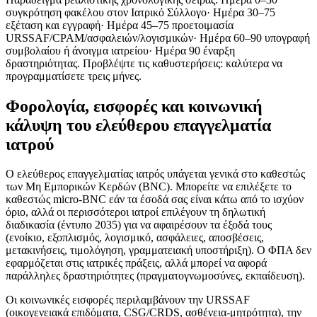
συγκρότηση φακέλου στον Ιατρικό Σύλλογο· Ημέρα 30–75
εξέταση και εγγραφή· Ημέρα 45–75 προετοιμασία
URSSAF/CPAM/ασφαλειών/λογισμικών· Ημέρα 60–90 υπογραφή
συμβολαίου ή άνοιγμα ιατρείου· Ημέρα 90 έναρξη
δραστηριότητας. Προβλέψτε τις καθυστερήσεις: καλύτερα να
προγραμματίσετε τρεις μήνες.
Φορολογία, εισφορές και κοινωνική
κάλυψη του ελεύθερου επαγγελματία
ιατρού
Ο ελεύθερος επαγγελματίας ιατρός υπάγεται γενικά στο καθεστώς
των Μη Εμπορικών Κερδών (BNC). Μπορείτε να επιλέξετε το
καθεστώς micro-BNC εάν τα έσοδά σας είναι κάτω από το ισχύον
όριο, αλλά οι περισσότεροι ιατροί επιλέγουν τη δηλωτική
διαδικασία (έντυπο 2035) για να αφαιρέσουν τα έξοδά τους
(ενοίκιο, εξοπλισμός, λογισμικό, ασφάλειες, αποσβέσεις,
μετακινήσεις, τιμολόγηση, γραμματειακή υποστήριξη). Ο ΦΠΑ δεν
εφαρμόζεται στις ιατρικές πράξεις, αλλά μπορεί να αφορά
παράλληλες δραστηριότητες (πραγματογνωμοσύνες, εκπαίδευση).
Οι κοινωνικές εισφορές περιλαμβάνουν την URSSAF
(οικογενειακά επιδόματα, CSG/CRDS, ασθένεια-μητρότητα), την