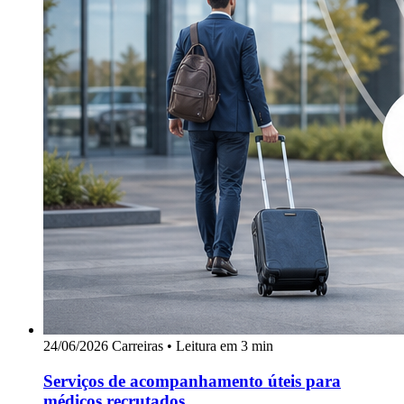
24/06/2026
Carreiras
•
Leitura em 3 min
Serviços de acompanhamento úteis para
médicos recrutados