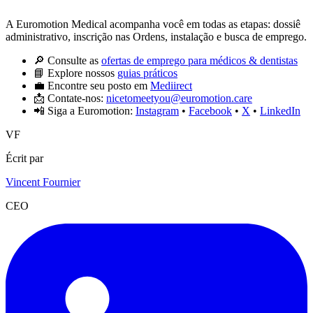
A Euromotion Medical acompanha você em todas as etapas: dossiê
administrativo, inscrição nas Ordens, instalação e busca de emprego.
🔎 Consulte as
ofertas de emprego para médicos & dentistas
📘 Explore nossos
guias práticos
💼 Encontre seu posto em
Mediirect
📩 Contate-nos:
nicetomeetyou@euromotion.care
📲 Siga a Euromotion:
Instagram
•
Facebook
•
X
•
LinkedIn
VF
Écrit par
Vincent Fournier
CEO