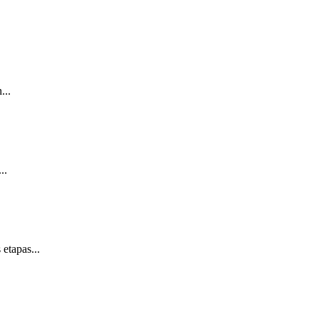
...
..
etapas...