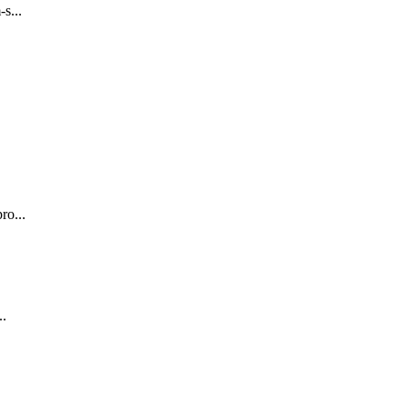
s...
ro...
..