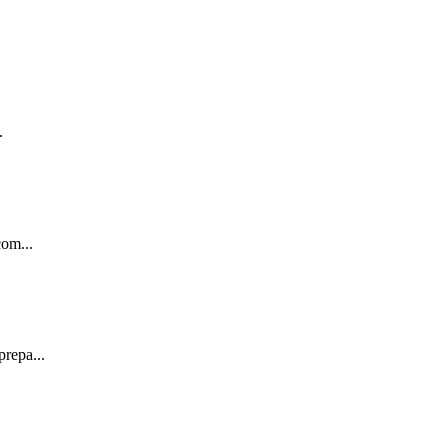
.
com...
repa...