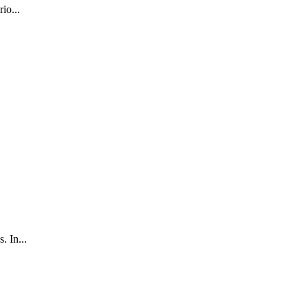
io...
.
 In...